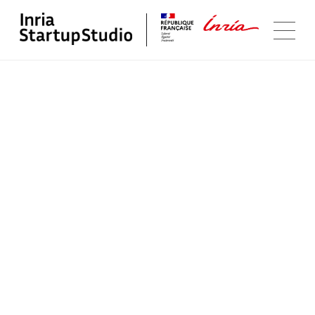
Suivez-nous
Youtube
LinkedIn
Programme
Portfolio
Startup Studio
Contact
Plan de site
Mentions légales
@Inria Startup Studio