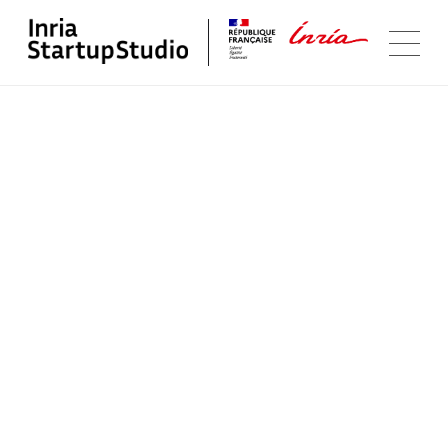
Suivez-nous
Youtube
LinkedIn
Programme
Portfolio
Startup Studio
Contact
Plan de site
Mentions légales
@Inria Startup Studio